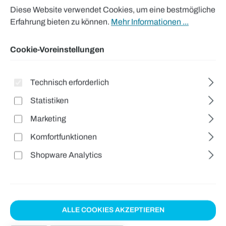
Arbeits- und Schutzwesten
Diese Website verwendet Cookies, um eine bestmögliche
Erfahrung bieten zu können.
Mehr Informationen ...
Zubehör
Themen Shops
Cookie-Voreinstellungen
Marken
Technisch erforderlich
Arbeitsschutz
Statistiken
Outdoor
Marketing
Sicherheitschuhe
Komfortfunktionen
Workwear
Shopware Analytics
Große Grössen
Aktionen & Sale
ALLE COOKIES AKZEPTIEREN