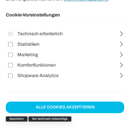
Cookie-Voreinstellungen
Technisch erforderlich
Statistiken
Marketing
Komfortfunktionen
Shopware Analytics
Isolierender Schutzhandschuh
Klasse 0 APC 1 | BSD | 74311
ALLE COOKIES AKZEPTIEREN
Regulärer Preis:
76,90 €
Speichern
Nur technisch notwendige
Preise inkl. MwSt. zzgl. Versandkosten