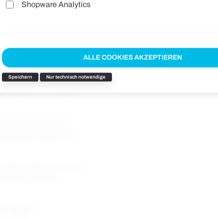
Shopware Analytics
 Kohlefaser, 340g/m²
ALLE COOKIES AKZEPTIEREN
Speichern
Nur technisch notwendige
XL (60/62), 3XL (64/66)
1, EN 17353-TypeB2
11 Klasse 1 A1A2, EN
rocknergeeignet, Chemisch
rocknung bis 155°,
r, 340g/m²