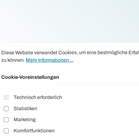
okie-Voreinstellungen
ese Website verwendet Cookies, um eine bestmögliche Erfahru
Diese Website verwendet Cookies, um eine bestmögliche Erfa
zu können.
Mehr Informationen ...
")
Cookie-Voreinstellungen
emmendes Reflexband
Technisch erforderlich
Statistiken
ionierungsmöglichkeiten
Marketing
Komfortfunktionen