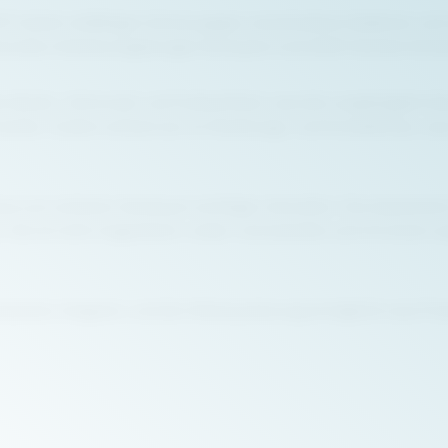
) bietet vielfältigen Schutz gegen verschiedene Gefahren und v
chsvollen Arbeitsumgebungen konzipiert und erfüllt höchste Sich
brieb-, Schrumpf- und Farbechtheit, was die Langlebigkeit diese
erden. Zudem schützt sie vor Strahlungs- und Kontakthitze, was
uss zum sicheren Verstauen wichtiger Utensilien. Die elastisch
t. Sie ist nicht-magnetisch, nickel- und eisenfrei und mit ei
taschen integriert, und die Höhenjustierung ermöglicht zwei Pos