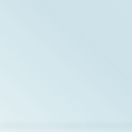
Multinorm | Portwest Bizflame Ind