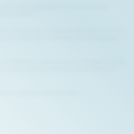
ereint dabei Tragekomfort mit Funktionalität. Diese
erheitsstandards.
r Latzhose sichert. Sie ist für die Industriewäsche bis 75 °C
 sie zur idealen Wahl für gefährliche Arbeitsbedingungen
en Schulterbänder und die ausziehbare Beinlänge (31 und 33
nem aufgenähten, geeigneten flammhemmenden Reflexband
itionierungsmöglichkeiten der Polster.