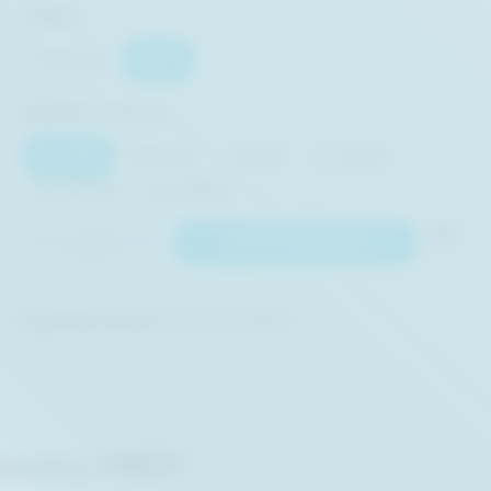
auswählen
Farben
Royalblau
GRAU
auswählen
Größen Portwest
S (44/46)
M (48/50)
L (52/54)
XL (56/58)
2XL (60/62)
3XL (64/66)
IN DEN WARENKORB
Anzahl
Produktnummer:
PW-FR07 GRR S
ustry | FR07"