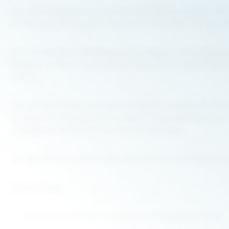
Die Latzhose Multinorm von Portwest Bizflame Industry (FR07
hochwertige Latzhose ist speziell für den Einsatz in anspru
Der FR-Polyesteranteil des Gewebes sorgt für hervorragende A
geeignet und kann im Tunneltrockner bei 155 °C getrocknet w
macht.
Die Latzhose verfügt über eine Innentasche mit Reißverschl
In) sorgen für eine optimale Passform und Bewegungsfreihei
ausgestattet, das zusätzliche Sichtbarkeit bietet.
Für zusätzlichen Komfort und Funktionalität sind Kniepolster
Beschreibung:
Industriewäsche bis 75° und Tunneltrocknung bis 155°