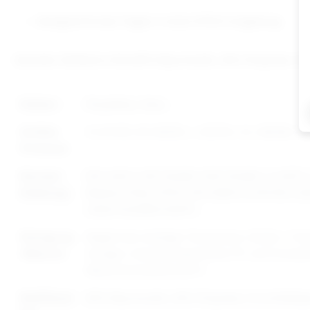
Geeignet für das Tragen in einer ATEX-Umgebung
Gewebe: Bizflame Ultra 80% Baumwolle, 19% Polyester, 1%
Farben:
Royalblau, Grau
Größen
S (44/46), M (48/50), L (52/54), XL (56/58), 2
Portwest:
Normen
EN 1149-5, IEC 61482-2 IEC 61482-1-2 APC 
Kleidung:
Medium Risk, ATEX, EN 13034-6, EN ISO 116
11612 A1A2B1C1E2F1
Reinigung
Bügeln bei niedriger Temperatur | Stufe 1, T
/Wäsche:
reinigen, Industriewäsche bis 75° und Tunnelt
Maschinenwäsche 60°C
Stoff/Qual
80% Baumwolle, 19% Polyester, 1% Kohlefase