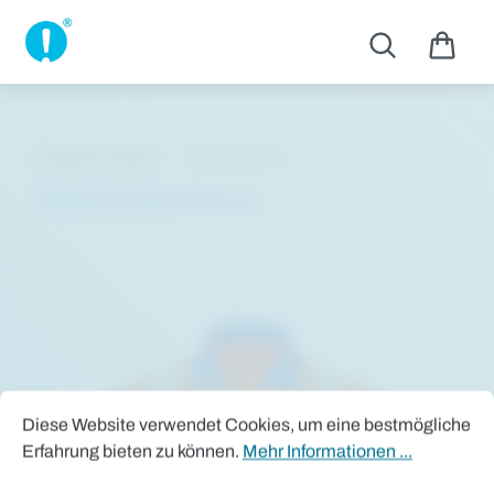
Zum Hauptinhalt springen
Themen Shops
Schutzarten
Multinorm Arbeitskleidung
Bildergalerie überspringen
Cookie-Voreinstellungen
Diese Website verwendet Cookies, um eine bestmögliche Erfah
Diese Website verwendet Cookies, um eine bestmögliche
Erfahrung bieten zu können.
Mehr Informationen ...