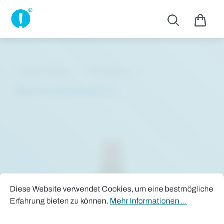
Zum Hauptinhalt springen
Themen Shops
Schutzarten
Multinorm Arbeitskleidung
Bildergalerie überspringen
Cookie-Voreinstellungen
Diese Website verwendet Cookies, um eine bestmögliche Erfah
Diese Website verwendet Cookies, um eine bestmögliche
Erfahrung bieten zu können.
Mehr Informationen ...