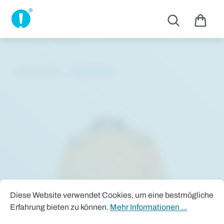
Zum Hauptinhalt springen
Bekleidung
Polo-Shirts
Bildergalerie überspringen
Cookie-Voreinstellungen
Diese Website verwendet Cookies, um eine bestmögliche Erfah
Diese Website verwendet Cookies, um eine bestmögliche
Erfahrung bieten zu können.
Mehr Informationen ...