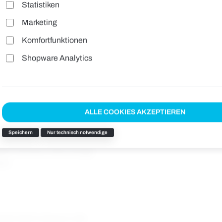
Statistiken
Marketing
Komfortfunktionen
Shopware Analytics
ALLE COOKIES AKZEPTIEREN
Speichern
Nur technisch notwendige
elb | Schwarz, Warnorange
arz
 ISO 20471 Klasse 3, EN