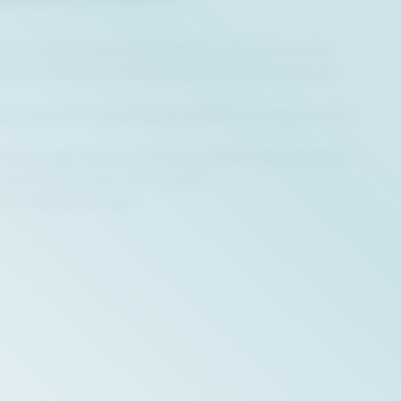
ar. Diese hochwertige Softshell-Jacke ist mit einer
wechselhaften Wetterbedingungen stets geschützt und
lität, bestehend aus Polyester, Modacryl und Baumwolle,
nlichen Gegenstände. Die Armbündchen sind verstellbar
re Schlüssel sicher verstaut sind.
enen Arbeitsumgebungen.