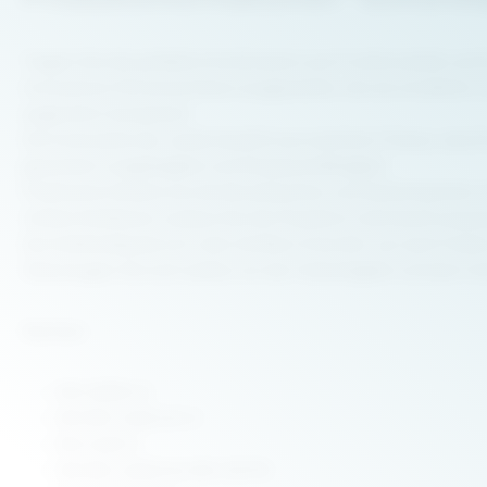
Tragen Sie die perfekte Kombination aus Funktionalität und
innovativen Klimamembran ausgestattet, die sie winddicht,
angenehm temperiert.
Die Innenseite der Jacke besteht aus weichem Fleece, das fü
garantiert Langlebigkeit und Strapazierfähigkeit.
Praktische Details wie die Brusttaschen und Seitentaschen 
mittels Klettband, sodass Sie die Passform individuell anpass
Die Softshelljacke ist in den Größen S bis 6XL (je nach Farb
Überzeugen Sie sich selbst von der Vielseitigkeit und dem
Normen:
EN 13034-6
EN ISO 11611 Kl. 2
EN 1149-5
EN ISO 11612 A1-B1-C2-F2