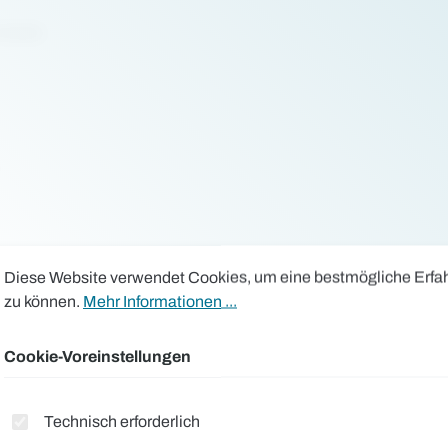
 Gelb)
okie-Voreinstellungen
ese Website verwendet Cookies, um eine bestmögliche Erfahru
Diese Website verwendet Cookies, um eine bestmögliche Erfa
zu können.
Mehr Informationen ...
aumwolle, 26% PU, 1% Antistatische Faser, 350g/m².
Cookie-Voreinstellungen
Sie bitte den jeweiligen Produktbildern.
Technisch erforderlich
aber nicht...)