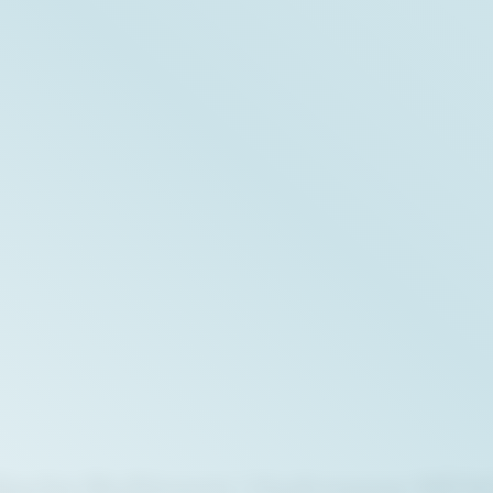
lljacke Multinorm | Hydrowear ME