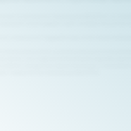
 Komfort mit der Multinorm Softshelljacke MENORCA von Hydrowe
 wasserdicht und atmungsaktiv macht. So bleiben Sie auch bei 
r ein wohlig warmes Tragegefühl sorgt und die robuste Stoffqua
mit Reißverschluss bieten ausreichend Stauraum für Ihre persö
en können. Eine integrierte Schlüssellasche sorgt dafür, dass Ih
e) erhältlich und eignet sich ideal für den Einsatz in verschied
 hohen Tragekomfort der Softshelljacke MENORCA.